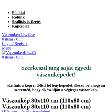
Főoldal
Rólunk
Szállítás és fizetés
Kapcsolat
Vászonkép készítése
0
items
/
0
Ft
Login / Register
Menu
0
items
/
0
Ft
Szerkeszd meg saját egyedi
vászonképedet!
Kattints a képre, töltsd fel fényképedet, illeszd be ahogyan
szeretnéd, hogy elkészüljön a végleges vászonkép.
Vászonkép 80x110 cm (110x80 cm)
Vászonkép 80x110 cm (110x80 cm)
|
Közepes méretű vászonképek