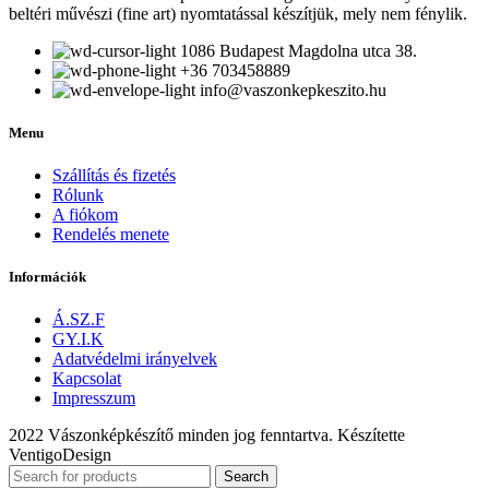
beltéri művészi (fine art) nyomtatással készítjük, mely nem fénylik.
1086 Budapest Magdolna utca 38.
+36 703458889
info@vaszonkepkeszito.hu
Menu
Szállítás és fizetés
Rólunk
A fiókom
Rendelés menete
Információk
Á.SZ.F
GY.I.K
Adatvédelmi irányelvek
Kapcsolat
Impresszum
2022 Vászonképkészítő minden jog fenntartva. Készítette
VentigoDesign
Search