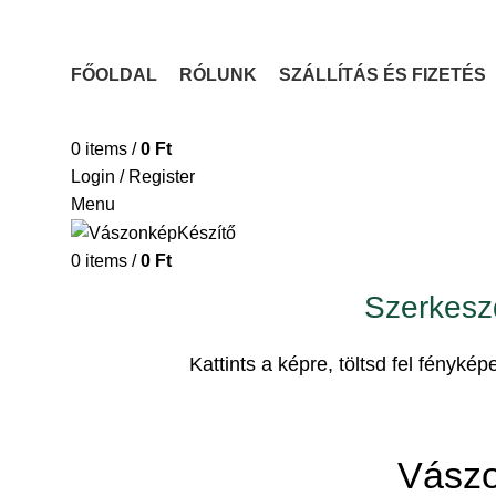
FŐOLDAL
RÓLUNK
SZÁLLÍTÁS ÉS FIZETÉS
VÁSZONKÉP KÉSZÍTÉSE
0
items
/
0
Ft
Login / Register
Menu
0
items
/
0
Ft
Szerkesz
Kattints a képre, töltsd fel fényk
Vászo