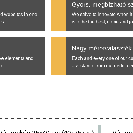
Gyors, megbízható sz
ed websites in one
We strive to innovate when it
ns.
is to be the best, come and jo
Nagy méretválaszték
ive elements and
Each and every one of our c
re.
assistance from our dedicate
Vászonkép 25x40 cm (40x25 cm)
Vászon