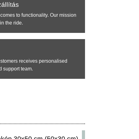
állítás
 comes to functionality. Our mission
in the ride.
ustomers receives personalised
d support team.
kép 30x50 cm (50x30 cm)