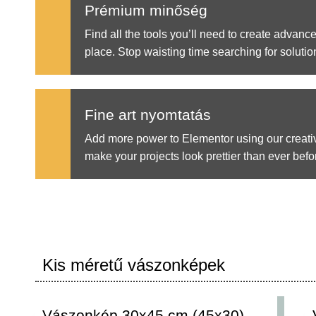
Prémium minőség
Find all the tools you’ll need to create advanc
place. Stop waisting time searching for solutio
Fine art nyomtatás
Add more power to Elementor using our creat
make your projects look prettier than ever befo
Kis méretű vászonképek
Vászonkép 30x45 cm (45x30)