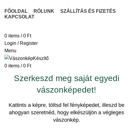
FŐOLDAL
RÓLUNK
SZÁLLÍTÁS ÉS FIZETÉS
KAPCSOLAT
VÁSZONKÉP KÉSZÍTÉSE
0
items
/
0
Ft
Login / Register
Menu
0
items
/
0
Ft
Szerkeszd meg saját egyedi
vászonképedet!
Kattints a képre, töltsd fel fényképedet, illeszd be
ahogyan szeretnéd, hogy elkészüljön a végleges
vászonkép.