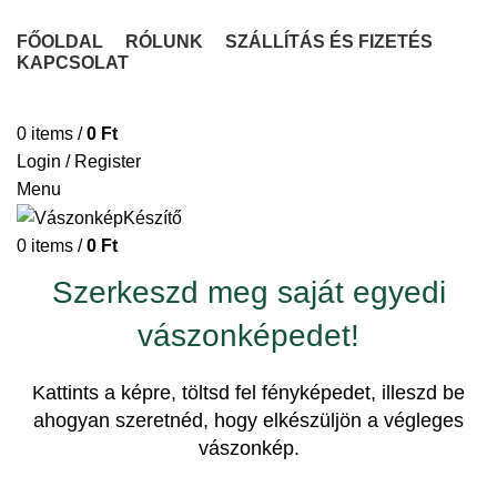
FŐOLDAL
RÓLUNK
SZÁLLÍTÁS ÉS FIZETÉS
KAPCSOLAT
VÁSZONKÉP KÉSZÍTÉSE
0
items
/
0
Ft
Login / Register
Menu
0
items
/
0
Ft
Szerkeszd meg saját egyedi
vászonképedet!
Kattints a képre, töltsd fel fényképedet, illeszd be
ahogyan szeretnéd, hogy elkészüljön a végleges
vászonkép.