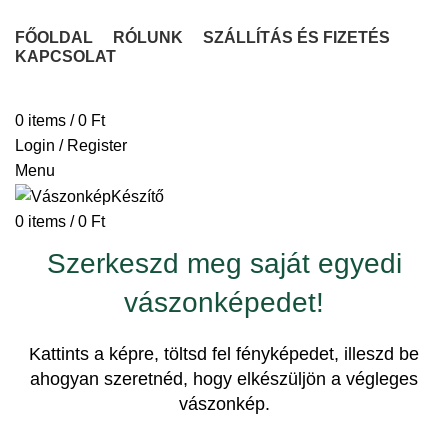
FŐOLDAL
RÓLUNK
SZÁLLÍTÁS ÉS FIZETÉS
KAPCSOLAT
VÁSZONKÉP KÉSZÍTÉSE
0
items
/
0
Ft
Login / Register
Menu
0
items
/
0
Ft
Szerkeszd meg saját egyedi
vászonképedet!
Kattints a képre, töltsd fel fényképedet, illeszd be
ahogyan szeretnéd, hogy elkészüljön a végleges
vászonkép.