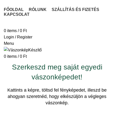
FŐOLDAL
RÓLUNK
SZÁLLÍTÁS ÉS FIZETÉS
KAPCSOLAT
VÁSZONKÉP KÉSZÍTÉSE
0
items
/
0
Ft
Login / Register
Menu
0
items
/
0
Ft
Szerkeszd meg saját egyedi
vászonképedet!
Kattints a képre, töltsd fel fényképedet, illeszd be
ahogyan szeretnéd, hogy elkészüljön a végleges
vászonkép.